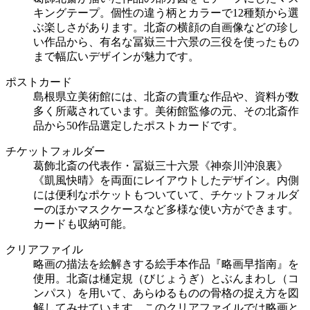
キングテープ。個性の違う柄とカラーで12種類から選
ぶ楽しさがあります。北斎の横顔の自画像などの珍し
い作品から、有名な冨嶽三十六景の三役を使ったもの
まで幅広いデザインが魅力です。
ポストカード
島根県立美術館には、北斎の貴重な作品や、資料が数
多く所蔵されています。美術館監修の元、その北斎作
品から50作品選定したポストカードです。
チケットフォルダー
葛飾北斎の代表作・冨嶽三十六景《神奈川沖浪裏》
《凱風快晴》を両面にレイアウトしたデザイン。内側
には便利なポケットもついていて、チケットフォルダ
ーのほかマスクケースなど多様な使い方ができます。
カードも収納可能。
クリアファイル
略画の描法を絵解きする絵手本作品『略画早指南』を
使用。北斎は樋定規（びじょうぎ）とぶんまわし（コ
ンパス）を用いて、あらゆるものの骨格の捉え方を図
解してみせています。このクリアファイルでは略画と