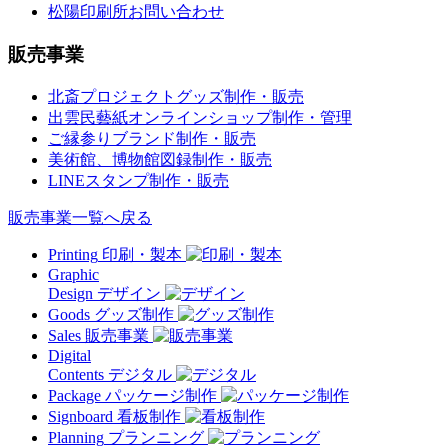
松陽印刷所
お問い合わせ
販売事業
北斎プロジェクトグッズ制作・販売
出雲民藝紙オンラインショップ制作・管理
ご縁参りブランド制作・販売
美術館、博物館図録制作・販売
LINEスタンプ制作・販売
販売事業一覧へ戻る
Printing
印刷・製本
Graphic
Design
デザイン
Goods
グッズ制作
Sales
販売事業
Digital
Contents
デジタル
Package
パッケージ制作
Signboard
看板制作
Planning
プランニング